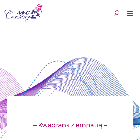
– Kwadrans z empatią –