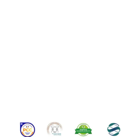
W związku z inflacją, gdyby wskaźnik inflacji od
początku roku wyniósł więcej niż 15% będziemy się
kontaktować z uczestnikami i w takim przypadku
zastrzegamy możliwość zmiany ceny.
Jeśli cena jest jedyną przeszkodą do wzięcia udziału
zapraszamy do kontaktu, chętnie porozmawiamy jak
możemy wspólnie zadbać o obie strony.
Na warsztaty
zapraszamy osoby, które znają przynajmniej w
stopniu podstawowym Porozumienie bez Przemocy.
Jeśli masz wątpliwości, skontaktuj się z nami.