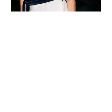
Zapraszamy Cię do
wyruszenia w podróż w
kierunku ciepła dla siebie