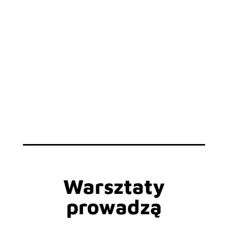
dodatkowe spotkanie online po
warsztatach, którego celem jest
wsparcie uczestników w
integrowaniu materiału z warsztatów
zniżka na comiesięczne webinary
neurobiologiczne Sary Peyton
30% zniżki na wydane w Polsce
książki Sary Peyton – dostępne na
stronie wydawnictwa CoJaNaTo.pl
Warsztaty
prowadzą