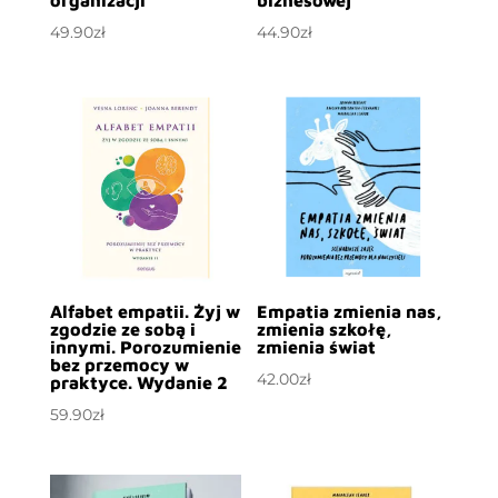
organizacji
biznesowej
49.90
zł
44.90
zł
Alfabet empatii. Żyj w
Empatia zmienia nas,
zgodzie ze sobą i
zmienia szkołę,
innymi. Porozumienie
zmienia świat
bez przemocy w
42.00
zł
praktyce. Wydanie 2
59.90
zł